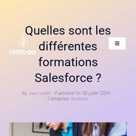
Skip
to
content
Quelles sont les
différentes
Toggle
Navigatio
formations
Accueil
Salesforce ?
Qui sommes-nous
By
Juan cullati
-
Published On: 30 juillet 2024
-
Categories:
Business
Nos services
Carrière