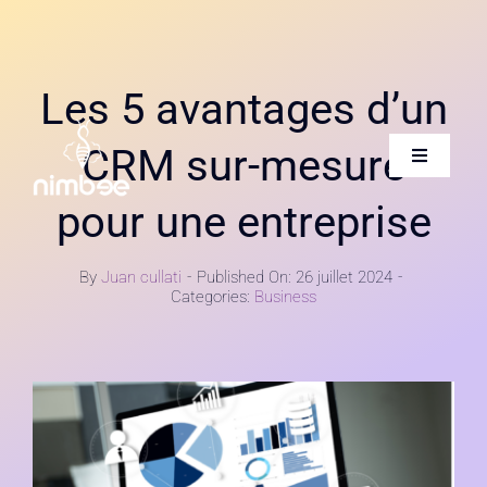
Skip
to
content
Les 5 avantages d’un
CRM sur-mesure
Toggle
Navigatio
pour une entreprise
Accueil
By
Juan cullati
-
Published On: 26 juillet 2024
-
Qui sommes-nous
Categories:
Business
Nos services
Carrière