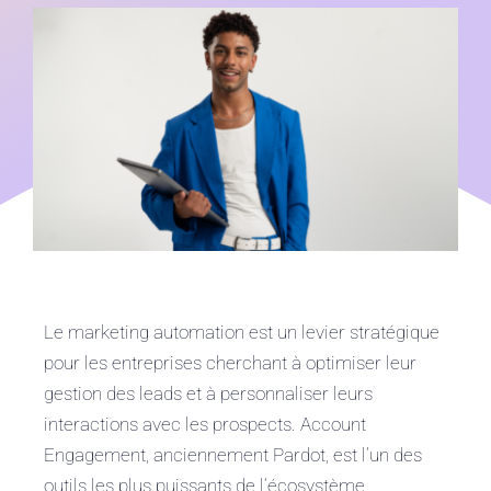
Nos consultants disponibles
Blog
Le marketing automation est un levier stratégique
pour les entreprises cherchant à optimiser leur
gestion des leads et à personnaliser leurs
interactions avec les prospects. Account
Engagement, anciennement Pardot, est l’un des
outils les plus puissants de l’écosystème