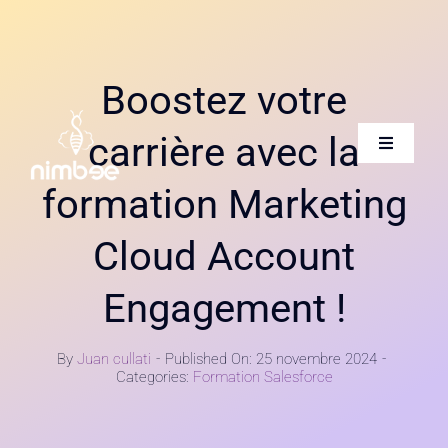
Skip
to
content
Boostez votre
carrière avec la
Toggle
Navigatio
formation Marketing
Accueil
Cloud Account
Qui sommes-nous
Engagement !
Nos services
By
Juan cullati
-
Published On: 25 novembre 2024
-
Categories:
Formation Salesforce
Carrière